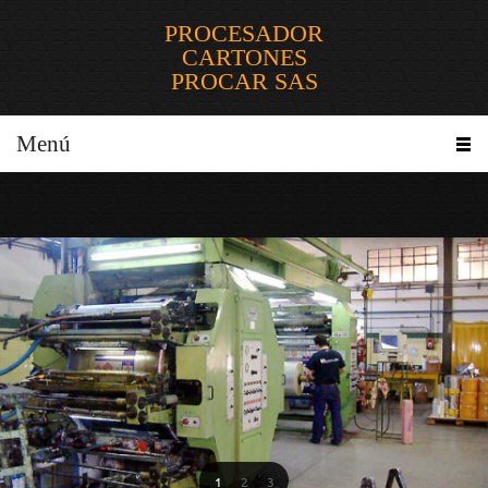
PROCESADOR
CARTONES
PROCAR SAS
Menú
1
2
3